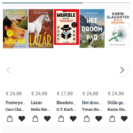
€
24,99
€
24,99
€
17,99
€
24,99
€
24,99
Lázár
Yesteryear
Bloedstollende moordmysteries voor pientere puzzelaars
Het droompad
Stille geheimen
Caro Claire Burke
Nelio Biedermann
G.T. Karber
Twan Huys
Karin Slaughter