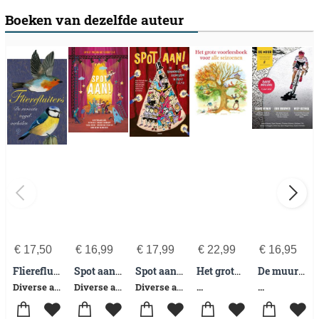
Boeken van dezelfde auteur
€
17,50
€
16,99
€
17,99
€
22,99
€
16,95
Flierefluiters
Spot aan! - Op het podium met groep 3-4
Spot aan! - De spannendste avonturen in groep 5, 6, 7, 8
Het grote voorleesboek voor alle seizoenen
De muur 93
Diverse auteurs
Diverse auteurs
Diverse auteurs
...
...