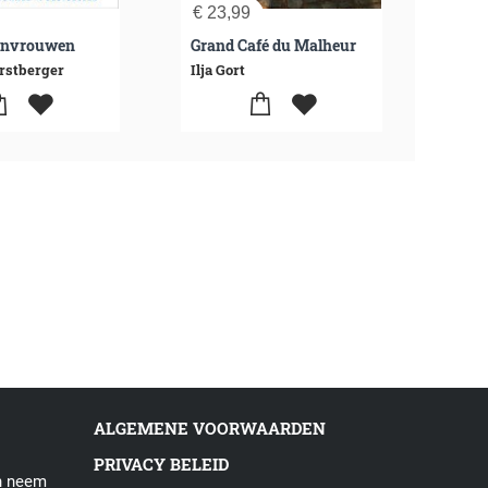
€
23,99
€
24
tenvrouwen
Grand Café du Malheur
rstberger
Ilja Gort
Fran
ALGEMENE VOORWAARDEN
PRIVACY BELEID
en neem