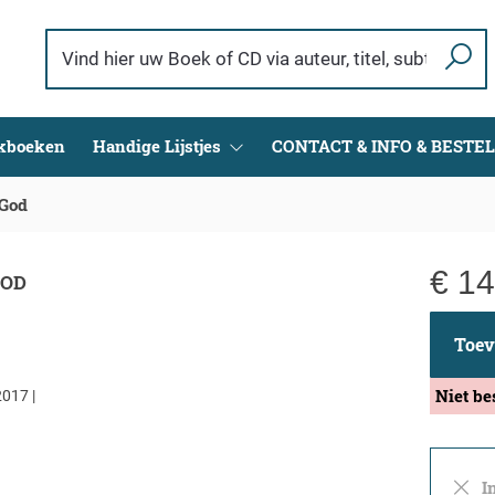
ekboeken
Handige Lijstjes
CONTACT & INFO & BESTE
 God
€
14
GOD
Toev
Niet be
2017 |
In