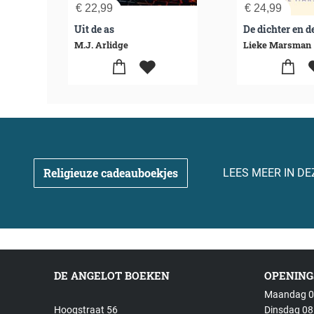
€
22,99
€
24,99
Uit de as
De dichter en d
M.J. Arlidge
Lieke Marsman
Religieuze cadeauboekjes
LEES MEER IN DE
DE ANGELOT BOEKEN
OPENING
Maandag 08
Hoogstraat 56
Dinsdag 08: