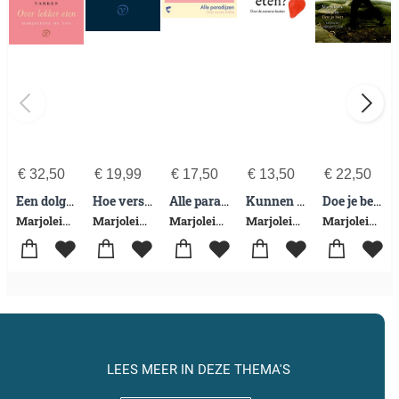
€
32,50
€
19,99
€
17,50
€
13,50
€
22,50
Een dolgelukkig Montessorivarken
Hoe verschillig
Alle paradijzen
Kunnen we al buiten eten?
Doe je best
Marjoleine de Vos
Marjoleine de Vos
Marjoleine de Vos
Marjoleine de Vos
Marjoleine de Vos
LEES MEER IN DEZE THEMA'S