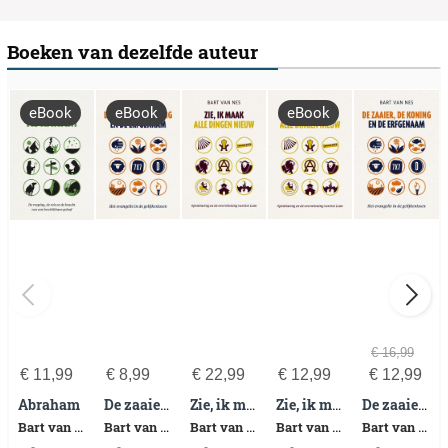
Boeken van dezelfde auteur
eBook
eBook
eBook
€
16,99
€
11,99
€
8,99
€
22,99
€
12,99
€
12,99
Abraham
De zaaier, de koning en de erfgenaam
Zie, ik maak alle dingen nieuw
Zie, ik maak alle dingen nieuw
De zaaier, de koning en de erfgenaam
Bart van Nes
Bart van Nes
Bart van Nes
Bart van Nes
Bart van Nes