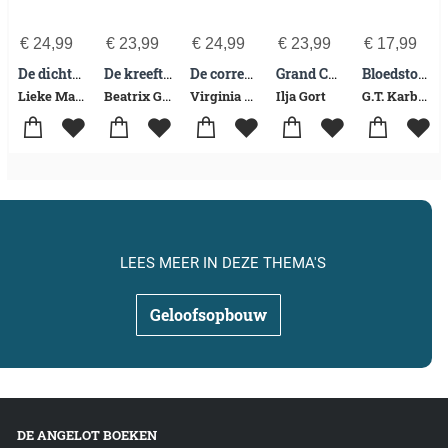
€
24,99
€
23,99
€
24,99
€
23,99
€
17,99
De dichter en de duivel
De kreeftenvrouwen
De correspondente
Grand Café du Malheur
Bloedstollende moordmysteries voor pientere puzzelaars
Lieke Marsman
Beatrix Gerstberger
Virginia Evans
Ilja Gort
G.T. Karber
LEES MEER IN DEZE THEMA'S
Geloofsopbouw
DE ANGELOT BOEKEN