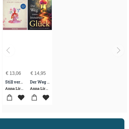
€
13,06
€
14,95
Still verbunden mit Dir selbst
Der Weg zum inneren Glück
Anna Lirau
Anna Lirau