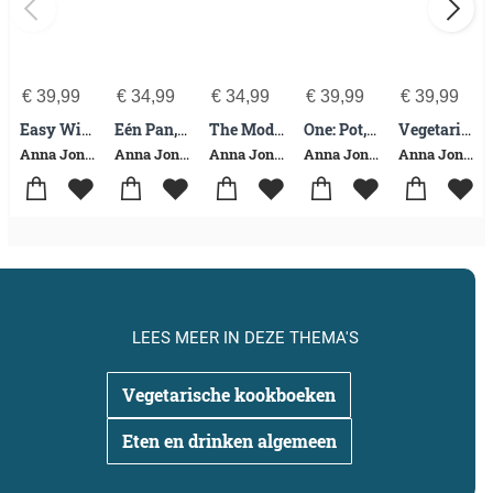
€
39,99
€
34,99
€
34,99
€
39,99
€
39,99
Easy Wins
Eén Pan, Plaat, Planeet
The Modern Cook’s Year
One: Pot, Pan, Planet
Vegetarisch het jaar door
Anna Jones
Anna Jones
Anna Jones
Anna Jones
Anna Jones
LEES MEER IN DEZE THEMA'S
Vegetarische kookboeken
Eten en drinken algemeen