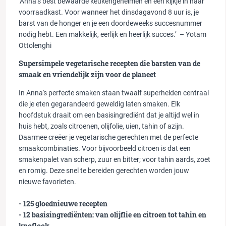
‘Anna’s best bewaarde keukengeheimen en een kijkje in haar
voorraadkast. Voor wanneer het dinsdagavond 8 uur is, je
barst van de honger en je een doordeweeks succesnummer
nodig hebt. Een makkelijk, eerlijk en heerlijk succes.’ –
Yotam
Ottolenghi
Supersimpele vegetarische recepten die barsten van de
smaak en vriendelijk zijn voor de planeet
In
Anna's perfecte smaken
staan twaalf superhelden centraal
die je eten gegarandeerd geweldig laten smaken. Elk
hoofdstuk draait om een basisingrediënt dat je altijd wel in
huis hebt, zoals citroenen, olijfolie, uien, tahin of azijn.
Daarmee creëer je vegetarische gerechten met de perfecte
smaakcombinaties. Voor bijvoorbeeld citroen is dat een
smakenpalet van scherp, zuur en bitter; voor tahin aards, zoet
en romig. Deze snel te bereiden gerechten worden jouw
nieuwe favorieten.
- 125 gloednieuwe recepten
- 12 basisingrediënten: van olijflie en citroen tot tahin en
knoflook