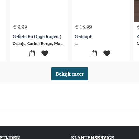
€
9,99
€
16,99
Gedoopt!
Z
Geliefd En Opgedragen (bever)
Oranje, Corien Berge, Marieke Ten
...
L
Bekijk meer
STIJDEN
KLANTENSERVICE