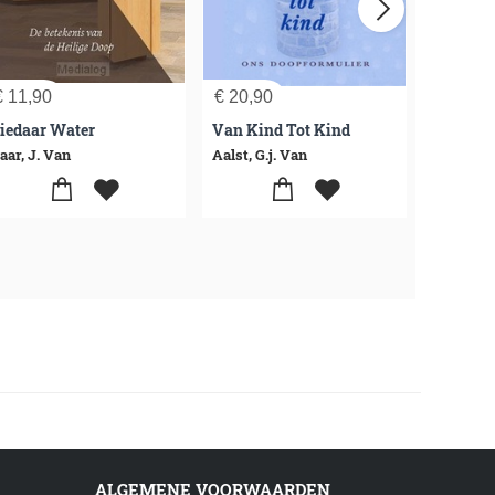
€
11,90
€
20,90
€
12,90
iedaar Water
Van Kind Tot Kind
Je Kind
aar, J. Van
Aalst, G.j. Van
Ruitenbur
ALGEMENE VOORWAARDEN