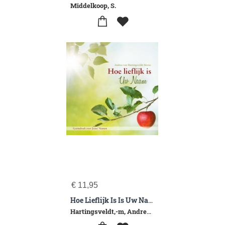
Middelkoop, S.
€
11,95
Hoe Lieflijk Is Is Uw Naam
Hartingsveldt,-m, Andrea Van