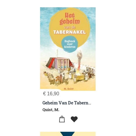
€
16,90
Geheim Van De Tabernakel
Quist, M.