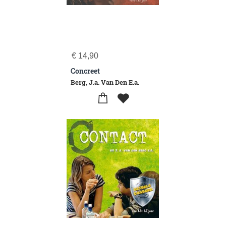
€
14,90
Concreet
Berg, J.a. Van Den E.a.