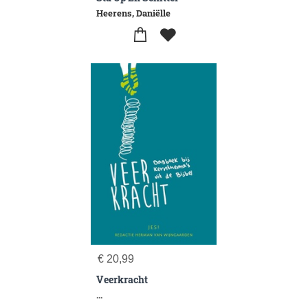
Heerens, Daniëlle
€
20,99
Veerkracht
...