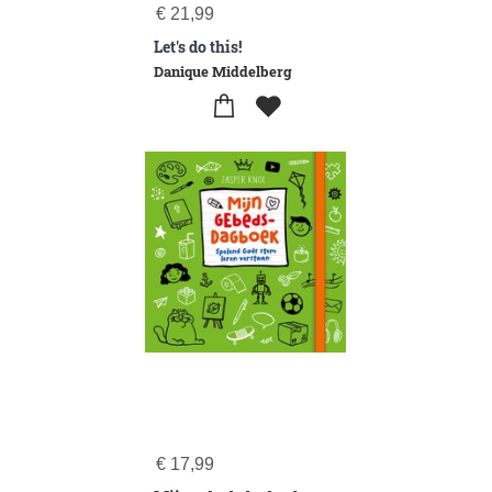
€
21,99
Let's do this!
Danique Middelberg
€
17,99