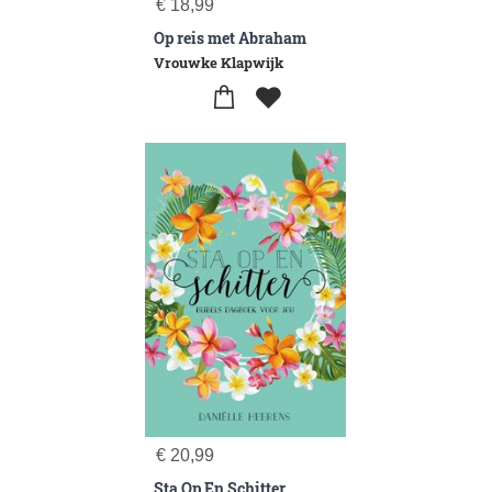
€
18,99
Op reis met Abraham
Vrouwke Klapwijk
€
20,99
Sta Op En Schitter